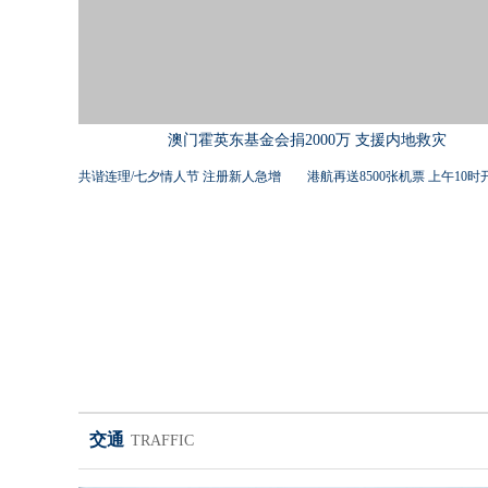
澳门霍英东基金会捐2000万 支援内地救灾
共谐连理/七夕情人节 注册新人急增
港航再送8500张机票 上午10时
交通
TRAFFIC