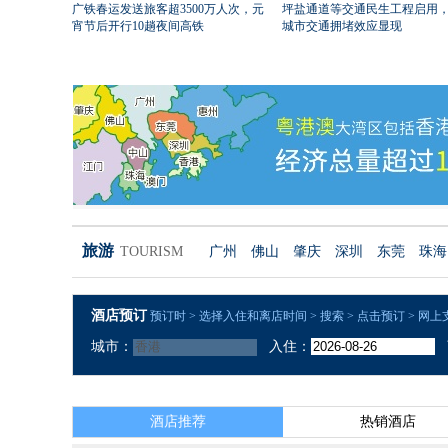
广铁春运发送旅客超3500万人次，元
坪盐通道等交通民生工程启用
宵节后开行10趟夜间高铁
城市交通拥堵效应显现
旅游
TOURISM
广州
佛山
肇庆
深圳
东莞
珠海
酒店预订
预订时 > 选择入住和离店时间 > 搜索 > 点击预订 > 网上
城市：
入住：
酒店推荐
热销酒店