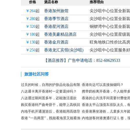
价格
酒店名称
推荐理由
￥264
起
香港加州旅馆
尖沙咀中心位置全新
￥280
起
香港季节酒店
尖沙咀中心位置全新
￥320
起
香港星河酒店
铜锣湾中心位置全新
￥180
起
香港美豪精品酒店
尖沙咀中心位置星级
￥130
起
香港金月酒店
旺角地铁口性价比高
￥250
起
香港龙汇宾馆(尖沙咀)
尖沙咀中心位置服务
【酒店推荐】广告申请电话：852-60629533
旅游社区问答
过关的时候，自用的护肤品化妆品有限
香港街边可以直接抽烟吗？
购规定吗？
八达通卡离开香港时一定要退掉吗？
携带奶粉离开香港，个人能带
八达通过期闲置多年，还能激活退款
香港的公共洗手间需要付费使
吗？
购买香港特产曲奇饼干，能带上高铁回
香港太平山顶缆车排队太久，
内地吗？
内地手机开通漫游后，香港能用高德导
代上山方式？
在香港乘坐港铁，儿童多大年
航吗？
香港 “一岛两景”，既能看海景又能看渔
半价优惠票
内地游客持港澳通行证 L 签，
村风貌，适合一日徒步的离岛是哪一
要购买送关服务吗