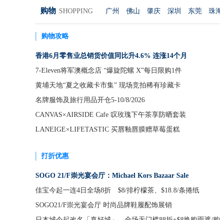
个？
购物
SHOPPING
广州
佛山
肇庆
深圳
东莞
珠
购物攻略
香港6月零售业总销货价值同比升4.6% 连涨14个月
7-Eleven将军澳概念店 “爆旋陀螺 X”每日限购1件
黄埔天地“夏之收藏卡市集” 现场竞拍稀有珍藏卡
名牌服饰及旅行用品开仓5-10/8/2026
CANVAS×AIRSIDE Cafe 叹玫瑰下午茶享防晒套装
LANEIGE×LIFETASTIC 买唇釉唇膜赠草莓蛋糕
打折优惠
SOGO 21/F崇光宴会厅：Michael Kors Bazaar Sale
佳宝今起一连4日全场8折 $8/排柠檬茶、$18.8/条捲纸
SOGO21/F崇光宴会厅 时尚品牌鞋履配饰展销
日本城今起改名「真好城」 全场无门槛88折+$8换购雨遮/