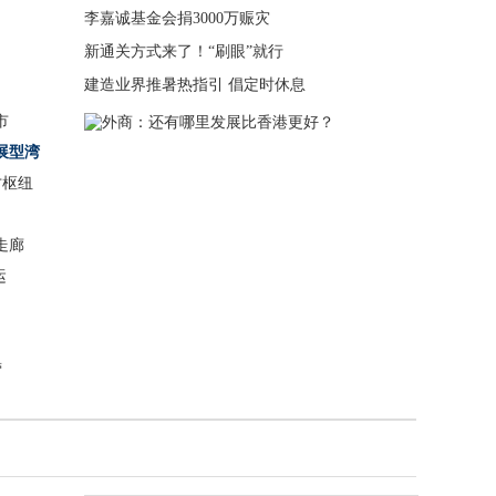
李嘉诚基金会捐3000万赈灾
新通关方式来了！“刷眼”就行
建造业界推暑热指引 倡定时休息
市
展型湾
才枢纽
走廊
运
营