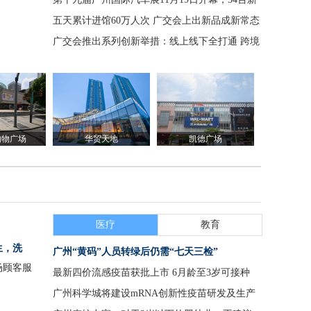
车全球首发
五天累计进馆60万人次 广交会上出新品成新常态
广交会推出系列创新举措：线上线下全打通 跨境
物流一条龙
购物广场
华贸天地
凯德广场
医疗
教育
生，洗
广州“黄码”人员转绿后仍需“七天三检”
场顾客服
最新四价流感疫苗获批上市 6月龄至3岁可接种
广州科学城将建设mRNA创新性疫苗研发及生产