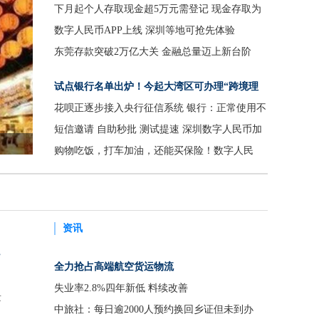
个冬奥全场景
下月起个人存取现金超5万元需登记 现金存取为
何变化？对储户会有影响吗？
数字人民币APP上线 深圳等地可抢先体验
东莞存款突破2万亿大关 金融总量迈上新台阶
试点银行名单出炉！今起大湾区可办理“跨境理
财通”业务
花呗正逐步接入央行征信系统 银行：正常使用不
影响贷款
短信邀请 自助秒批 测试提速 深圳数字人民币加
速落地
购物吃饭，打车加油，还能买保险！数字人民
币，用得“真香”
资讯
”
全力抢占高端航空货运物流
失业率2.8%四年新低 料续改善
量
中旅社：每日逾2000人预约换回乡证但未到办