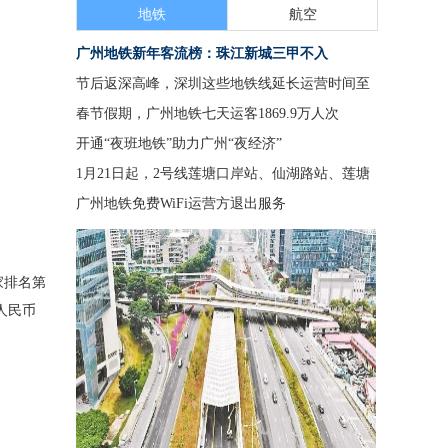
地铁
航空
高速
高铁
广州地铁新年客流榜：珠江新城三甲不入
节后返深高峰，深圳这些地铁线延长运营时间至
24:00
春节假期，广州地铁七天运客1869.9万人次
开通“夜班地铁”助力广州“夜经济”
1月21日起，2号线莲塘口岸站、仙湖路站、莲塘
站恢复运营！
广州地铁免费WiFi运营方退出服务
家排名第
人民币