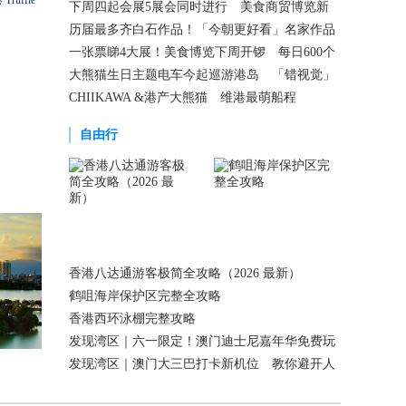
Truffle
下周四起会展5展会同时进行 美食商贸博览新
增肉类及宠物食品区
历届最多齐白石作品！「今朝更好看」名家作品
展今起会展免费开放
一张票睇4大展！美食博览下周开锣 每日600个
免费入场名额
大熊猫生日主题电车今起巡游港岛 「错视觉」
设计立体感十足
CHIIKAWA &港产大熊猫 维港最萌船程
自由行
香港八达通游客极简全攻略（2026 最新）
鹤咀海岸保护区完整全攻略
香港西环泳棚完整攻略
发现湾区｜六一限定！澳门迪士尼嘉年华免费玩
（附打卡攻略）
发现湾区｜澳门大三巴打卡新机位 教你避开人
潮拍大片