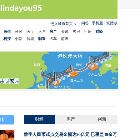
问答
手机版
繁體版
进入城市首页
∨
民生
便民
医疗
入户
房产
资讯
买房
租房
财经
科技
创新
智能
制造
汽车
前瞻
财经
房产
创新
打折
数字人民币试点交易金额达96亿元 已覆盖40余万