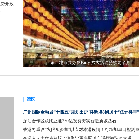
免费开放
额
广东21地市共办夜Party 六大活动持续两个月
湾区
广州国际金融城“十四五”规划出炉 将新增8到10个“亿元楼宇
深汕合作区获比亚迪250亿投资夯实智造新城基石
香港将重设“火眼实验室”以应对本港疫情！可增加单日检测
在深省人大代表建议：争取让更多两地车通行港珠澳大桥