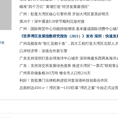
瞄准“四个万亿” 黄埔打造“经济发展最强区”
广州：彰显大湾区核心引擎作用 开创大湾区更美好明天
第20个！深中通道E28管节顺利沉放对接
广州：国际商贸中心功能持续增强 基本建成国际消费中心城
《世界湾区发展指数研究报告（2021）》发布 深圳：快速发
开抢
区城市
广州花都发布“智汇花都十条”，四大工程打造大湾区北部人
口岸经济带：深港合作新引擎
广东支持深圳打造全球海洋中心城市 深圳将建东西两条海洋
广东：支持深交所发展绿色债券 推进大湾区“一票式”联程客
广州库存储备粮203万吨 够全市人口吃216天
利好！首批澳门法律机构进驻河套深港科技创新合作区
总面积达4501㎡！湾区第一LED巨幕“湾区之窗”今始正式运