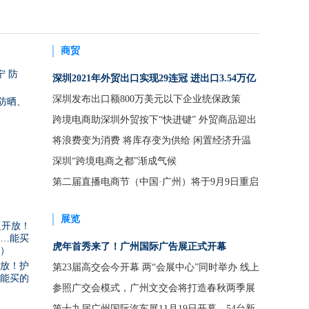
商贸
深圳2021年外贸出口实现29连冠 进出口3.54万亿
元创历史新高
深圳发布出口额800万美元以下企业统保政策
防晒、
跨境电商助深圳外贸按下“快进键” 外贸商品迎出
货高峰
将浪费变为消费 将库存变为供给 闲置经济升温
二手电商崛起
深圳“跨境电商之都”渐成气候
第二届直播电商节（中国·广州）将于9月9日重启
展览
虎年首秀来了！广州国际广告展正式开幕
放！护
第23届高交会今开幕 两“会展中心”同时举办 线上
能买的
线下展会同步进行
参照广交会模式，广州文交会将打造春秋两季展
会
第十九届广州国际汽车展11月19日开幕，54台新