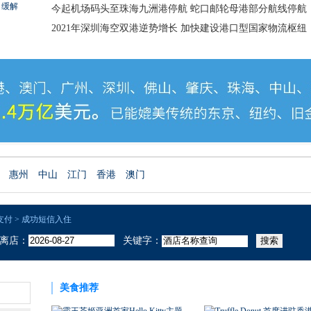
，缓解
今起机场码头至珠海九洲港停航 蛇口邮轮母港部分航线停航
2021年深圳海空双港逆势增长 加快建设港口型国家物流枢纽
惠州
中山
江门
香港
澳门
支付 > 成功短信入住
离店：
关键字：
美食推荐