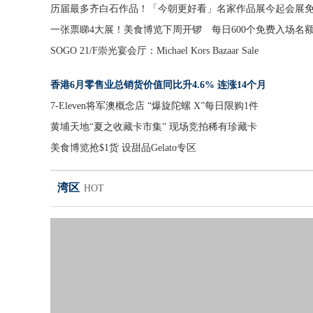
历届最多齐白石作品！「今朝更好看」名家作品展今起会展
一张票睇4大展！美食博览下周开锣 每日600个免费入场名
SOGO 21/F崇光宴会厅：Michael Kors Bazaar Sale
香港6月零售业总销货价值同比升4.6% 连涨14个月
7-Eleven将军澳概念店 “爆旋陀螺 X”每日限购1件
黄埔天地“夏之收藏卡市集” 现场竞拍稀有珍藏卡
美食博览抢$1货 设甜品Gelato专区
湾区
HOT