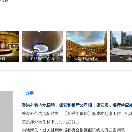
名店
DFS旗下T广场
大运河购物中心
汇一城
办事
香港外劳内地招聘，保安和餐厅公司招：保安员，餐厅侍应
碗，厨务员（工资1万3到1万8）
香港外劳内地招聘中：【几乎零费用】低成本赴港工作，机
务代表和航线服务技术员（工资2万）
首批海外医生料下月可到港就业
内地海关：过关健康申报有机会根据假日或人流适当调整