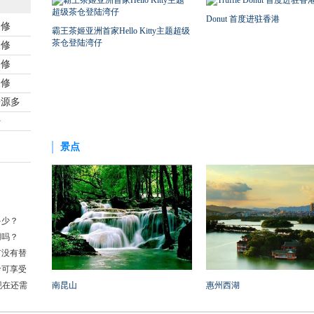
Donut 首度进驻香港
装修
霸王茶姬亚洲首家Hello Kitty主题超级
茶仓登陆湾仔
装修
装修
装修
房源多
好
景点
多少？
用吗？
有没有替
龄可享受
现在还需
南昆山
惠州西湖