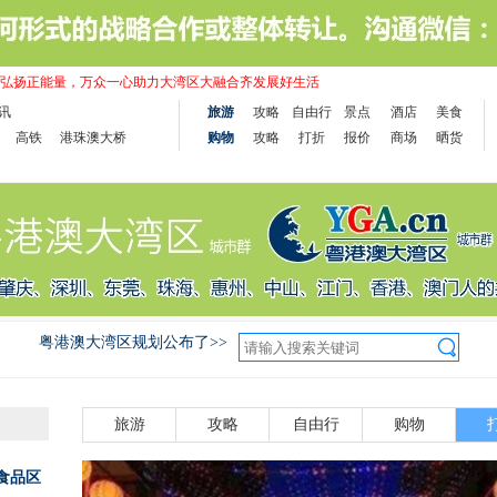
弘扬正能量，万众一心助力大湾区大融合齐发展好生活
讯
旅游
攻略
自由行
景点
酒店
美食
高铁
港珠澳大桥
购物
攻略
打折
报价
商场
晒货
粤港澳大湾区规划公布了>>
旅游
攻略
自由行
购物
食品区