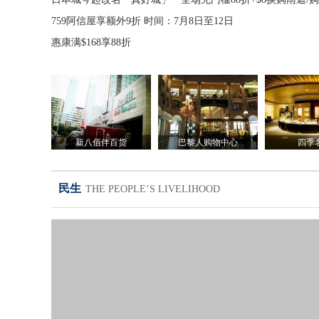
759阿信屋享额外9折 时间：7月8日至12日
惠康满$168享88折
新八佰伴百货
巴黎人购物中心
四季
民生
THE PEOPLE’S LIVELIHOOD