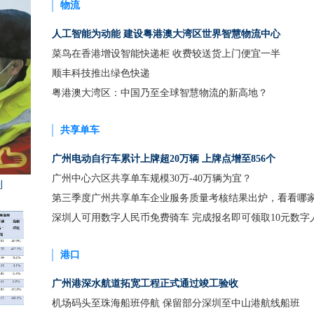
物流
人工智能为动能 建设粤港澳大湾区世界智慧物流中心
菜鸟在香港增设智能快递柜 收费较送货上门便宜一半
顺丰科技推出绿色快递
粤港澳大湾区：中国乃至全球智慧物流的新高地？
共享单车
广州电动自行车累计上牌超20万辆 上牌点增至856个
广州中心六区共享单车规模30万-40万辆为宜？
制
第三季度广州共享单车企业服务质量考核结果出炉，看看哪
一
深圳人可用数字人民币免费骑车 完成报名即可领取10元数字
红包
港口
广州港深水航道拓宽工程正式通过竣工验收
机场码头至珠海船班停航 保留部分深圳至中山港航线船班