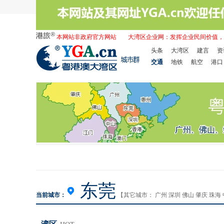
本网站非政府官方网站
大湾区企业网：发挥企业民间价值，
头条
大湾区
建言
资
交通
地铁
航空
港口
东莞
当前城市：
【其它城市：
广州
深圳
佛山
肇庆
珠海