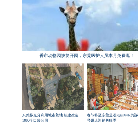
香市动物园恢复开园，东莞医护人员本月免费逛！
东莞拟充分利用城市荒地 新建改造
春节将至东莞道滘老街年味渐浓
1000个口袋公园
号饼店迎销售旺季