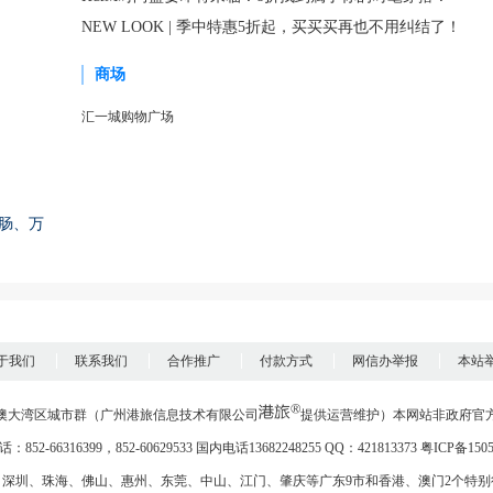
NEW LOOK | 季中特惠5折起，买买买再也不用纠结了！
商场
汇一城购物广场
肠、万
于我们
联系我们
合作推广
付款方式
网信办举报
本站
澳大湾区城市群
（
广州港旅信息技术有限公司
提供运营维护
）本网站非政府官
852-66316399，852-60629533 国内电话13682248255 QQ：421813373
粤ICP备150
、
深圳
、
珠海
、
佛山
、
惠州
、
东莞
、
中山
、
江门
、
肇庆
等广东9市和
香港
、
澳门
2个特