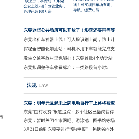
“线上办，零跑动”！东莞
线！可实现停车场查询、
公安上线7项车驾管业务，
导航、缴费功能
办理已超100万宗
东莞这些公共场所可以开放了！影院还要再等等
东莞出租车神器上线！可人脸识别上岗，防止计
价作弊
探秘全智能化加油站：司机不用下车就能完成支
付
发生交通事故村里也能办！东莞首批4个劝导站
今天揭牌启用
东莞拟调整停车收费标准：一类路段首小时5
元，日最高限价65或70元
法规
LAW
东莞：明年元旦起未上牌电动自行车上路将被查
处
东莞“围村收费”报道追踪：多个社区已撤岗暂停
市
收费
东莞：暂时关闭全市网吧、游泳池、图书馆等场
所
3月31日前到东莞要进行“莞e申报”，包括省内外
返莞人员