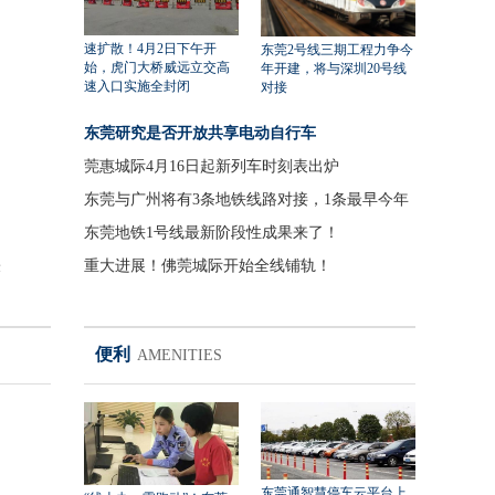
速扩散！4月2日下午开
东莞2号线三期工程力争今
始，虎门大桥威远立交高
年开建，将与深圳20号线
速入口实施全封闭
对接
东莞研究是否开放共享电动自行车
莞惠城际4月16日起新列车时刻表出炉
东莞与广州将有3条地铁线路对接，1条最早今年
开工
东莞地铁1号线最新阶段性成果来了！
重大进展！佛莞城际开始全线铺轨！
米
便利
AMENITIES
东莞通智慧停车云平台上