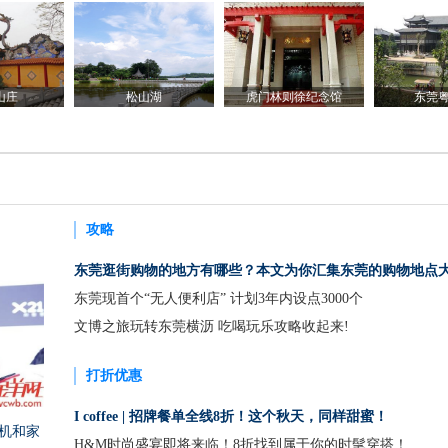
山庄
松山湖
虎门林则徐纪念馆
东莞
攻略
东莞逛街购物的地方有哪些？本文为你汇集东莞的购物地点
东莞现首个“无人便利店” 计划3年内设点3000个
文博之旅玩转东莞横沥 吃喝玩乐攻略收起来!
打折优惠
I coffee | 招牌餐单全线8折！这个秋天，同样甜蜜！
机和家
H&M时尚盛宴即将来临！8折找到属于你的时髦穿搭！