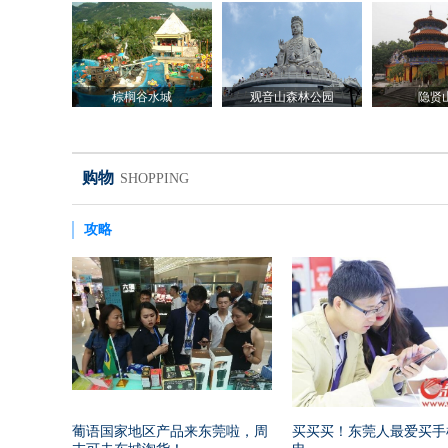
棕榈谷水城
观音山森林公园
隐贤
购物
SHOPPING
攻略
葡语国家地区产品来东莞啦，周
买买买！东莞人最爱买手