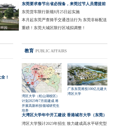
东莞要求春节出省必报备，来莞过节人员需提前
3天报告
东莞货车限行新规8月25日起实施
本月起东莞严查骑手交通违法行为 东莞非标配送
粤晖园
电动车一律清退
重磅！东莞大城区限行区域拟调整！
教育
PUBLIC AFFAIRS
大全！
广东东莞将投100亿元建大
湾区大学
湾区大学（松山湖校区）
计划2023年7月前建成 将
开展高新科技领域研究生
培养
大湾区大学年中开工建设 香港城市大学（东莞）
设计方案招投标
湾区大学预计2023年招生 致力建成高水平研究型