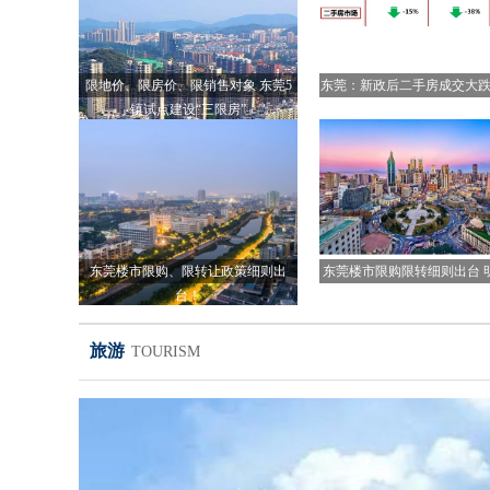
限地价、限房价、限销售对象 东莞5
东莞：新政后二手房成交大跌
镇试点建设“三限房”
临深热度直降但城区回
东莞楼市限购、限转让政策细则出
东莞楼市限购限转细则出台 
台！
资格、限转时间等
旅游
TOURISM