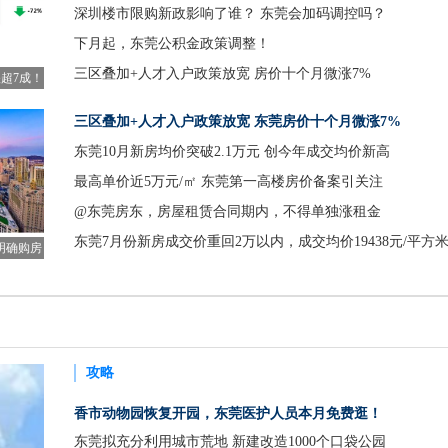
深圳楼市限购新政影响了谁？ 东莞会加码调控吗？
下月起，东莞公积金政策调整！
三区叠加+人才入户政策放宽 房价十个月微涨7%
超7成！
暖
三区叠加+人才入户政策放宽 东莞房价十个月微涨7%
东莞10月新房均价突破2.1万元 创今年成交均价新高
最高单价近5万元/㎡ 东莞第一高楼房价备案引关注
@东莞房东，房屋租赁合同期内，不得单独涨租金
东莞7月份新房成交价重回2万以内，成交均价19438元/平方
明确购房
攻略
香市动物园恢复开园，东莞医护人员本月免费逛！
东莞拟充分利用城市荒地 新建改造1000个口袋公园