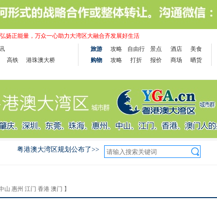
弘扬正能量，万众一心助力大湾区大融合齐发展好生活
讯
旅游
攻略
自由行
景点
酒店
美食
高铁
港珠澳大桥
购物
攻略
打折
报价
商场
晒货
粤港澳大湾区规划公布了>>
中山
惠州
江门
香港
澳门
】