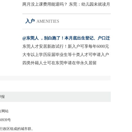
大学
两月没上课费用能退吗？ 东莞：幼儿园未就读月
份全退
入户
AMENITIES
@东莞人 ，别白跑了！本月底出生登记、户口迁
移等户政业务暂停办理
东莞人才安居新政试行！新入户可享每年6000元
租房补贴
大专以上学历应届毕业生等十类人才可申请入户
东莞
四类外籍人士可在东莞申请在华永久居留
举报
方网站
50939号
别行政区组成的城市群。