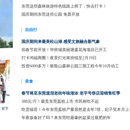
东莞这些森林旅游特色线路上榜了，快去打卡！
国庆期间东莞这些公园 免票开放
自由行
国庆期间来最美松山湖 感受文旅融合新气象
拟春节前开放！华侨城美丽塘厦花海项目已开工
打卡鸿福商圈！夜景灯光将持续至2月19日
投资6000多万！银瓶山森林公园三期工程今年10月动工
美食
春节将至东莞道滘老街年味渐浓 老字号饼店迎销售旺季
388元/斤！最贵东莞荔枝上市 市民称吃不起
 老字
吃货福音！今年东莞荔枝产量居然是去年7倍，妃子笑本月上
年夜饭备好了吗？来东莞吃最壕的盆菜过最肥的年