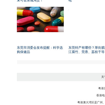
末可去东城淘货！
电
东莞市消委会发布提醒：科学选
东莞特产有哪些？厚街腊
购保健品
江腐竹、莞香、荔枝干等
关
粤港
香港电话：
粤港澳大湾区是
广州