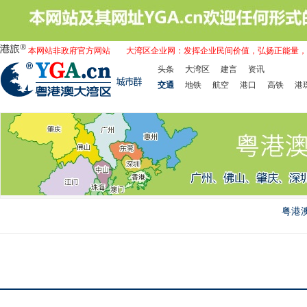
本网站非政府官方网站
大湾区企业网：发挥企业民间价值，弘扬正能量，
头条
大湾区
建言
资讯
交通
地铁
航空
港口
高铁
港
粤港