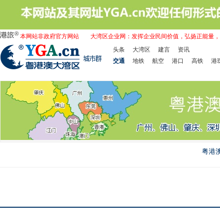
本网站非政府官方网站
大湾区企业网：发挥企业民间价值，弘扬正能量，
头条
大湾区
建言
资讯
交通
地铁
航空
港口
高铁
港
粤港