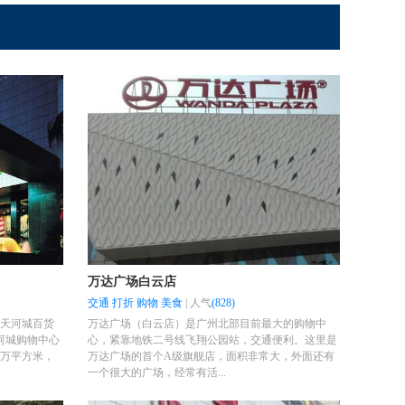
万达广场白云店
交通
打折
购物
美食
|
人气
(828)
是天河城百货
万达广场（白云店）是广州北部目前最大的购物中
河城购物中心
心，紧靠地铁二号线飞翔公园站，交通便利。这里是
3万平方米，
万达广场的首个A级旗舰店，面积非常大，外面还有
一个很大的广场，经常有活...