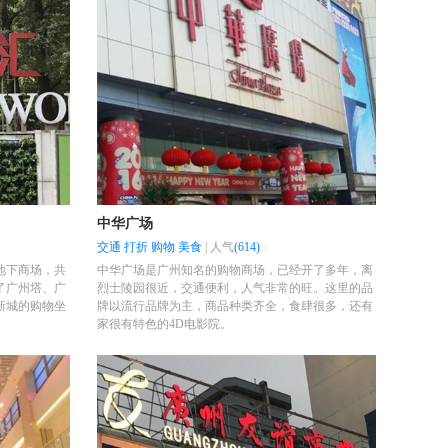
中华广场
交通
打折
购物
美食
|
人气
(614)
地下商场，共
中华广场是广州知名的购物商场，已经开了多年，离
了广州塔、广
烈士陵园很近，交通便利，人气非常的旺。这里的品
新城的购物坐
牌以流行品牌为主，商品种类齐全，食肆很多，还有
家很有特色的4D电影院。