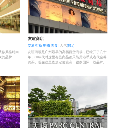
友谊商店
交通
打折
购物
美食
|
人气
(815)
装修风格时尚
友谊商场是广州最早的高档百货商场，已经开了几十
欢的品牌
年，80年代时这里有些商品都只能用港币或者代金券
购买。现在这里依然定位较高，很多国际一线品牌。