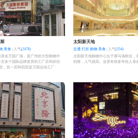
莱斯
太阳新天地
物
美食
|
人气
(2478)
交通
打折
购物
美食
|
人气
(554)
斯原名万国广场，是广州的大型购物中
太阳新天地购物中心位于赛马场附近，
一百多个国际品牌直营的工厂店和折扣
别致，人气很高。这里有很多年轻人喜
8层，负一层和四层是万国运动工厂