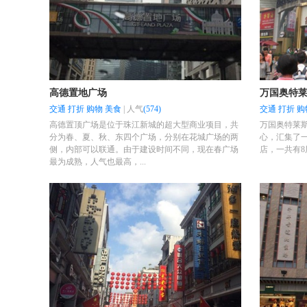
高德置地广场
万国奥特
交通
打折
购物
美食
|
人气
(574)
交通
打折
购
高德置顶广场是位于珠江新城的超大型商业项目，共
万国奥特莱
分为春、夏、秋、东四个广场，分别在花城广场的两
心，汇集了
侧，内部可以联通。由于建设时间不同，现在春广场
店，一共有
最为成熟，人气也最高，...