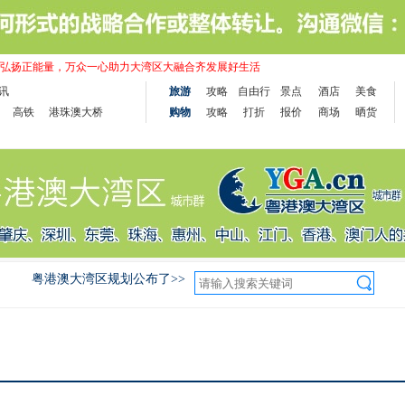
弘扬正能量，万众一心助力大湾区大融合齐发展好生活
讯
旅游
攻略
自由行
景点
酒店
美食
高铁
港珠澳大桥
购物
攻略
打折
报价
商场
晒货
粤港澳大湾区规划公布了>>