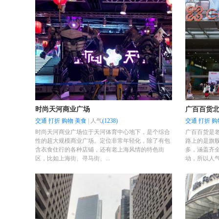
时尚天河商业广场
广百百货
交通
打折
购物
美食
|
人气
(1238)
交通
打折
购
时尚天河商业广场位于天河体育中心地下，是个综合
广百百货是
性的超大规模商业广场。定位非常年轻化，除了有包
路上的是旗
含衣食住行的各种店铺，还有老上海风情的特色街
多，涵盖齐
区，比如上海街、寻马街、...
动，所以人气很