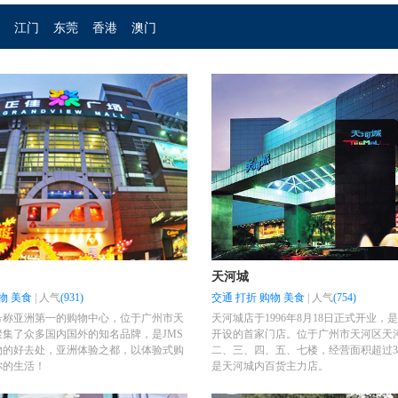
江门
东莞
香港
澳门
天河城
物
美食
|
人气
(931)
交通
打折
购物
美食
|
人气
(754)
号称亚洲第一的购物中心，位于广州市天
天河城店于1996年8月18日正式开业，
集了众多国内国外的知名品牌，是JMS
开设的首家门店。位于广州市天河区天
物的好去处，亚洲体验之都，以体验式购
二、三、四、五、七楼，经营面积超过
你的生活！
是天河城内百货主力店。