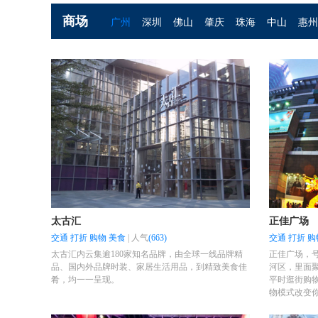
商场
广州
深圳
佛山
肇庆
珠海
中山
惠州
太古汇
正佳广场
交通
打折
购物
美食
|
人气
(663)
交通
打折
购
太古汇内云集逾180家知名品牌，由全球一线品牌精
正佳广场，
品、国内外品牌时装、家居生活用品，到精致美食佳
河区，里面聚
肴，均一一呈现。
平时逛街购
物模式改变