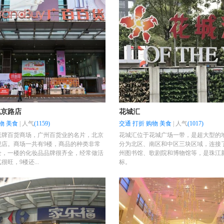
北京路店
花城汇
物
美食
|
人气
(1159)
交通
打折
购物
美食
|
人气
(1017)
老牌百货商场，广州百货业的名片，北京
花城汇位于花城广场一带，是超大型的
舰店。商场一共有9楼，商品的种类非常
分为北区、南区和中区三块区域，连接
全，一楼的化妆品品牌很齐全，经常做活
州图书馆、歌剧院和博物馆等，是珠江
旺，9楼还...
标。