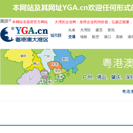
本网站非政府官方网站
大湾区企业网：发挥企业民间价值，弘扬正能量，
头条
大湾区
建言
资讯
交通
地铁
航空
港口
高铁
港
粤港