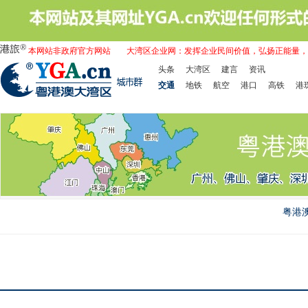
本网站非政府官方网站
大湾区企业网：发挥企业民间价值，弘扬正能量，
头条
大湾区
建言
资讯
交通
地铁
航空
港口
高铁
港
粤港