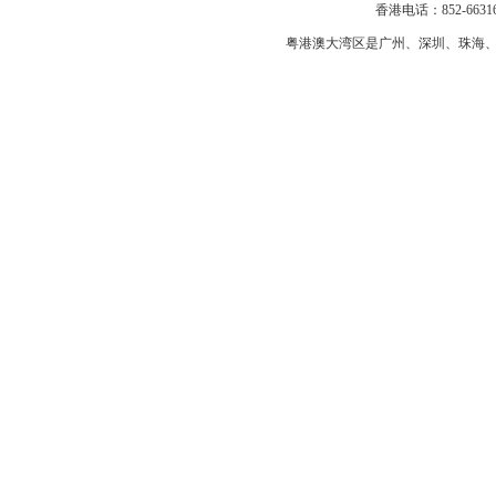
香港电话：852-663163
粤港澳大湾区是
广州
、
深圳
、
珠海