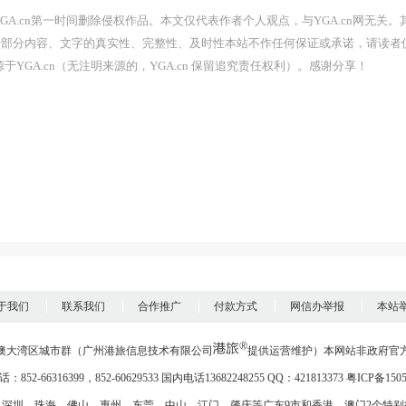
A.cn第一时间删除侵权作品。本文仅代表作者个人观点，与YGA.cn网无关。
者部分内容、文字的真实性、完整性、及时性本站不作任何保证或承诺，请读者
YGA.cn（无注明来源的，YGA.cn 保留追究责任权利）。感谢分享！
于我们
联系我们
合作推广
付款方式
网信办举报
本站
澳大湾区城市群
（
广州港旅信息技术有限公司
提供运营维护
）本网站非政府官
852-66316399，852-60629533 国内电话13682248255 QQ：421813373
粤ICP备150
、
深圳
、
珠海
、
佛山
、
惠州
、
东莞
、
中山
、
江门
、
肇庆
等广东9市和
香港
、
澳门
2个特