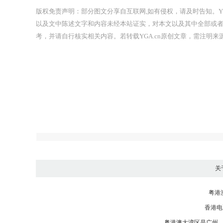
版权免责声明：部分图文分享自互联网,如有侵权，请及时告知。YG
以及文中陈述文字和内容未经本站证实，对本文以及其中全部或
考，并请自行核实相关内容。若转载YGA.cn原创文章，需注明来源于
关
粤港
香港电话：
粤港澳大湾区是
广州