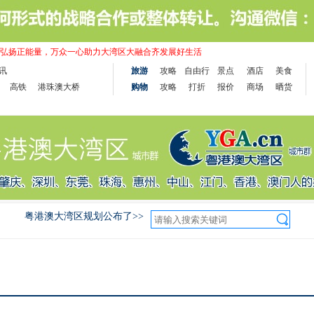
弘扬正能量，万众一心助力大湾区大融合齐发展好生活
讯
旅游
攻略
自由行
景点
酒店
美食
高铁
港珠澳大桥
购物
攻略
打折
报价
商场
晒货
粤港澳大湾区规划公布了>>