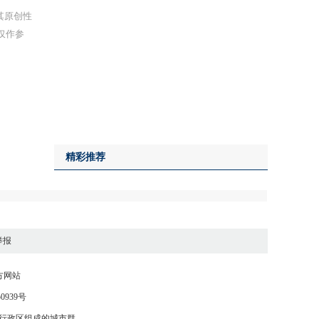
其原创性
仅作参
精彩推荐
举报
方网站
50939号
别行政区组成的城市群。