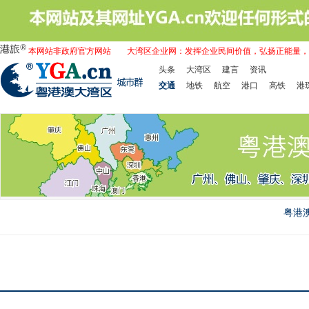
本网站非政府官方网站
大湾区企业网：发挥企业民间价值，弘扬正能量，
头条
大湾区
建言
资讯
交通
地铁
航空
港口
高铁
港
粤港