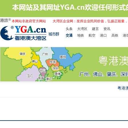
本网站非政府官方网站
大湾区企业网：发挥企业民间价值，弘扬正能量，
头条
大湾区
建言
资讯
交通
地铁
航空
港口
高铁
港
粤港