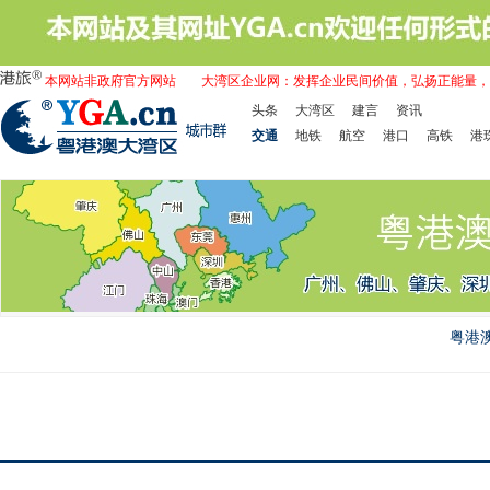
本网站非政府官方网站
大湾区企业网：发挥企业民间价值，弘扬正能量，
头条
大湾区
建言
资讯
交通
地铁
航空
港口
高铁
港
粤港