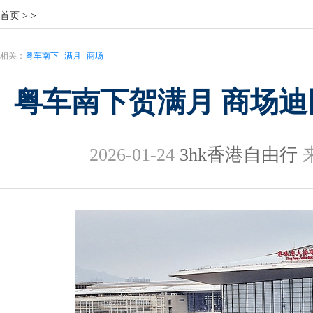
首页
>
>
相关：
粤车南下
满月
商场
粤车南下贺满月 商场
2026-01-24
3hk香港自由行
来