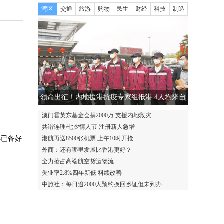
湾区
交通
旅游
购物
民生
财经
科技
制造
领命出征！内地援港抗疫专家组抵港 4人均来自
广东
澳门霍英东基金会捐2000万 支援内地救灾
共谐连理/七夕情人节 注册新人急增
早已备好
港航再送8500张机票 上午10时开抢
外商：还有哪里发展比香港更好？
全力抢占高端航空货运物流
失业率2.8%四年新低 料续改善
中旅社：每日逾2000人预约换回乡证但未到办