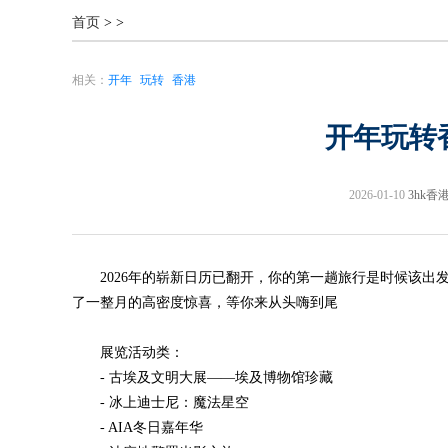
首页
>
>
相关：
开年
玩转
香港
开年玩转
2026-01-10
3hk香
2026年的崭新日历已翻开，你的第一趟旅行是时候该
了一整月的高密度惊喜，等你来从头嗨到尾
展览活动类：
- 古埃及文明大展——埃及博物馆珍藏
- 冰上迪士尼：魔法星空
- AIA冬日嘉年华