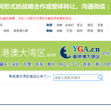
弘扬正能量，万众一心助力大湾区大融合齐发展好生活
讯
旅游
攻略
自由行
景点
酒店
美食
高铁
港珠澳大桥
购物
攻略
打折
报价
商场
晒货
粤港澳大湾区规划公布了>>