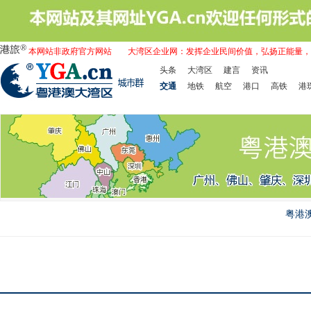
本网站非政府官方网站
大湾区企业网：发挥企业民间价值，弘扬正能量，
头条
大湾区
建言
资讯
交通
地铁
航空
港口
高铁
港
粤港