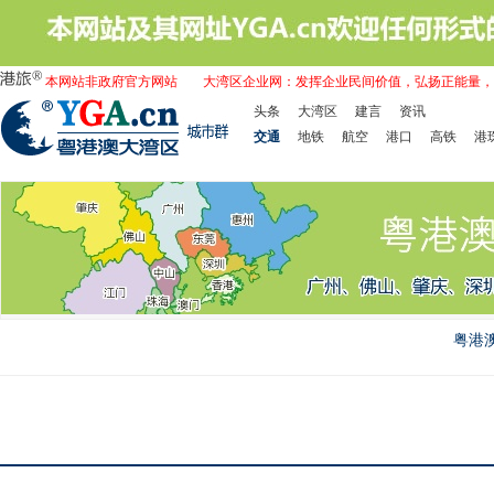
本网站非政府官方网站
大湾区企业网：发挥企业民间价值，弘扬正能量，
头条
大湾区
建言
资讯
交通
地铁
航空
港口
高铁
港
粤港