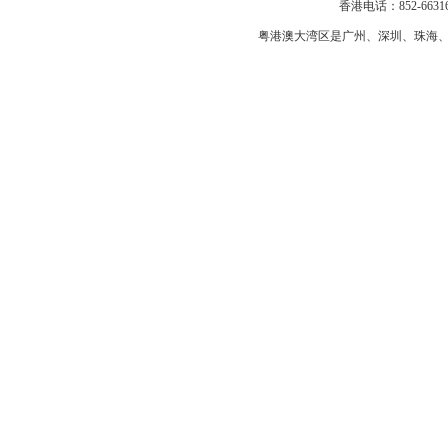
香港电话：852-663163
粤港澳大湾区是
广州
、
深圳
、
珠海