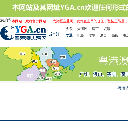
本网站非政府官方网站
大湾区企业网：发挥企业民间价值，弘扬正能量，
头条
大湾区
建言
资讯
交通
地铁
航空
港口
高铁
港
粤港