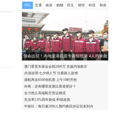
湾区
交通
旅游
购物
民生
财经
科技
制造
领命出征！内地援港抗疫专家组抵港 4人均来自
广东
澳门霍英东基金会捐2000万 支援内地救灾
共谐连理/七夕情人节 注册新人急增
港航再送8500张机票 上午10时开抢
外商：还有哪里发展比香港更好？
全力抢占高端航空货运物流
失业率2.8%四年新低 料续改善
中旅社：每日逾2000人预约换回乡证但未到办