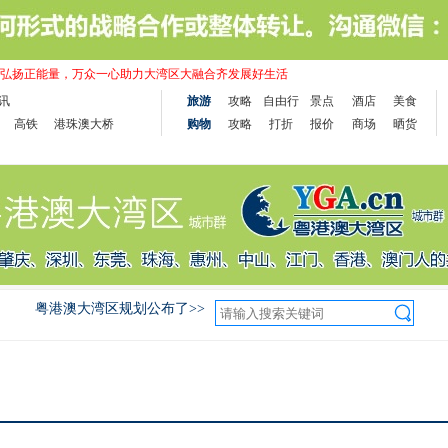
弘扬正能量，万众一心助力大湾区大融合齐发展好生活
讯
旅游
攻略
自由行
景点
酒店
美食
高铁
港珠澳大桥
购物
攻略
打折
报价
商场
晒货
粤港澳大湾区规划公布了>>