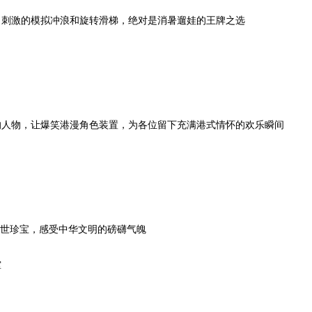
，刺激的模拟冲浪和旋转滑梯，绝对是消暑遛娃的王牌之选
的人物，让爆笑港漫角色装置，为各位留下充满港式情怀的欢乐瞬间
稀世珍宝，感受中华文明的磅礴气魄
堂