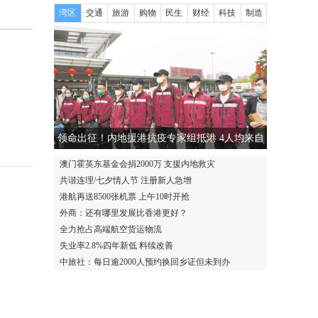
湾区
交通
旅游
购物
民生
财经
科技
制造
领命出征！内地援港抗疫专家组抵港 4人均来自
广东
澳门霍英东基金会捐2000万 支援内地救灾
共谐连理/七夕情人节 注册新人急增
港航再送8500张机票 上午10时开抢
外商：还有哪里发展比香港更好？
全力抢占高端航空货运物流
失业率2.8%四年新低 料续改善
中旅社：每日逾2000人预约换回乡证但未到办