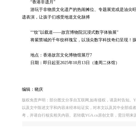
“香港非遗月”
游玩于非物质文化遗产的热闹摊位、专题展览或是油尖旺
遗表演，让孩子们感受地道文化脉搏
““纹”以载道——故宫博物院沉浸式数字体验展”
将紫禁城的千年纹样瑰宝，以顶尖数字科技奇幻呈现！孩
地点：香港故宫文化博物馆展厅7
日期：即日起至2025年10月13日（逢周二休馆）
编辑：晓庆
版权免责声明：部分图文分享自互联网,如有侵权，请及时告知。YG
以及文中陈述文字和内容未经本站证实，对本文以及其中全部或
考，并请自行核实相关内容。若转载YGA.cn原创文章，需注明来源于