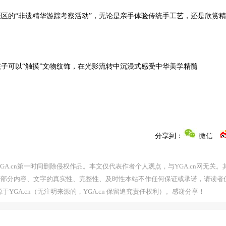
区的“非遗精华游踪考察活动”，无论是亲手体验传统手工艺，还是欣赏
子可以“触摸”文物纹饰，在光影流转中沉浸式感受中华美学精髓
分享到：
微信
A.cn第一时间删除侵权作品。本文仅代表作者个人观点，与YGA.cn网无关。
者部分内容、文字的真实性、完整性、及时性本站不作任何保证或承诺，请读者
YGA.cn（无注明来源的，YGA.cn 保留追究责任权利）。感谢分享！