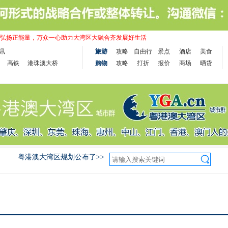
弘扬正能量，万众一心助力大湾区大融合齐发展好生活
讯
旅游
攻略
自由行
景点
酒店
美食
高铁
港珠澳大桥
购物
攻略
打折
报价
商场
晒货
粤港澳大湾区规划公布了>>