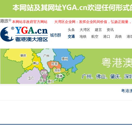
本网站非政府官方网站
大湾区企业网：发挥企业民间价值，弘扬正能量，
头条
大湾区
建言
资讯
交通
地铁
航空
港口
高铁
港
粤港