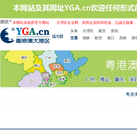
本网站非政府官方网站
大湾区企业网：发挥企业民间价值，弘扬正能量，
头条
大湾区
建言
资讯
交通
地铁
航空
港口
高铁
港
粤港