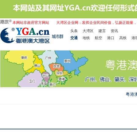
本网站非政府官方网站
大湾区企业网：发挥企业民间价值，弘扬正能量，
头条
大湾区
建言
资讯
交通
地铁
航空
港口
高铁
港
粤港