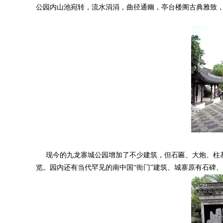
公园内山池宛转，流水涓涓，曲径通幽，亭台楼阁古典雅致
现今的九龙寨城公园增加了不少建筑，但石匾、大炮、柱基
览。园内还有当代罕见的南中国“衙门”建筑、城寨原有石碑