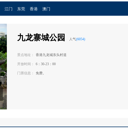
江门
东莞
香港
澳门
九龙寨城公园
人气
(
6054
)
景点地址：
香港九龙城东头村道
开放时间：
6：30-23：00
门票信息：
免费。