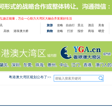
弘扬正能量，万众一心助力大湾区大融合齐发展好生活
讯
旅游
攻略
自由行
景点
酒店
美食
高铁
港珠澳大桥
购物
攻略
打折
报价
商场
晒货
粤港澳大湾区规划公布了>>