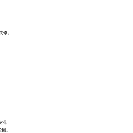
失修。
蛇混
公园。