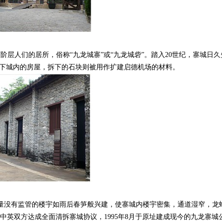
层人们的居所，俗称“九龙城寨”或“九龙城砦”。踏入20世纪，寨城日久
，只剩下城内的房屋，拆下的石块则被用作扩建启德机场的材料。
没有监管的楼宇如雨后春笋般兴建，使寨城内楼宇密集，通道湿窄，龙
，中英双方达成全面清拆寨城协议，1995年8月于原址建成现今的九龙寨城